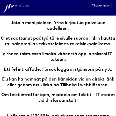
Yhteystiedot
Jotain meni pieleen. Yritä kirjautua palveluun
uudelleen.
Olet saattanut päätyä tälle sivulle suoran linkin kautta
tai painamalla verkkoselaimen takaisin-painiketta.
Virheen toistuessa ilmoita virheestä oppilaitoksesi IT-
tukeen.
Ett fel inträffade. Försök logga in i tjänsten på nytt.
Du kan ha hamnat på den här sidan via en direkt länk
eller genom att klicka på Tillbaka i webbläsaren.
Om felet inträffar igen, meddela om felet till IT-stödet
vid din läroanstalt.
Lisätietoja MPASSid-palvelusta saat osoitteesta