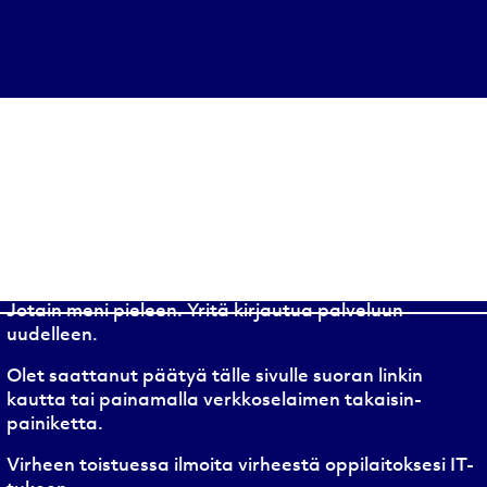
Jotain meni pieleen. Yritä kirjautua palveluun
uudelleen.
Olet saattanut päätyä tälle sivulle suoran linkin
kautta tai painamalla verkkoselaimen takaisin-
painiketta.
Virheen toistuessa ilmoita virheestä oppilaitoksesi IT-