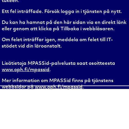
tukeen.
Ett fel inträffade. Försök logga in i tjänsten på nytt.
Du kan ha hamnat på den här sidan via en direkt länk
eller genom att klicka på Tillbaka i webbläsaren.
Om felet inträffar igen, meddela om felet till IT-
stödet vid din läroanstalt.
Lisätietoja MPASSid-palvelusta saat osoitteesta
www.oph.fi/mpassid
.
Mer information om MPASSid finns på tjänstens
webbsidor på
www.oph.fi/mpassid
.